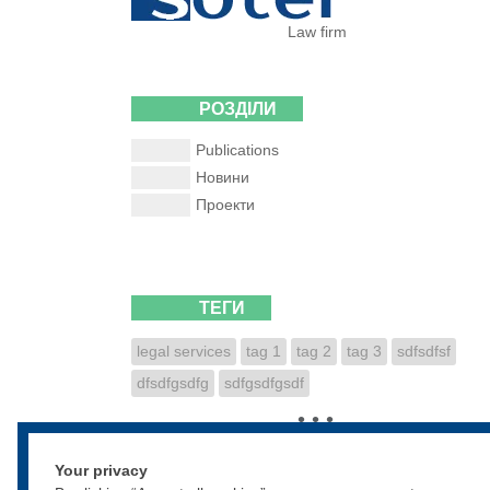
Law firm
РОЗДІЛИ
Publications
Новини
Проекти
ТЕГИ
legal services
tag 1
tag 2
tag 3
sdfsdfsf
dfsdfgsdfg
sdfgsdfgsdf
• • •
Your privacy