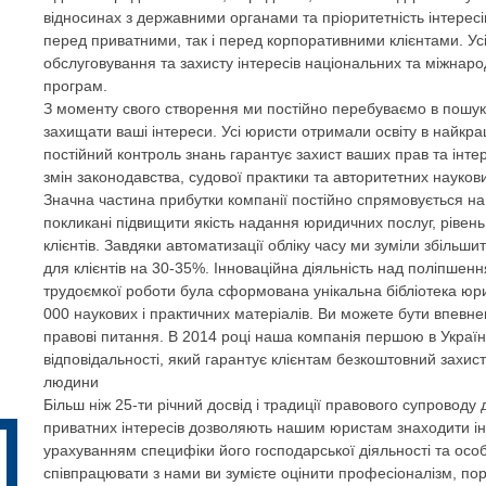
відносинах з державними органами та пріоритетність інтересі
перед приватними, так і перед корпоративними клієнтами. Ус
обслуговування та захисту інтересів національних та міжнар
програм.
З моменту свого створення ми постійно перебуваємо в пошуках 
захищати ваші інтереси. Усі юристи отримали освіту в найкр
постійний контроль знань гарантує захист ваших прав та інтер
змін законодавства, судової практики та авторитетних науков
Значна частина прибутки компанії постійно спрямовується на
покликані підвищити якість надання юридичних послуг, рівень
клієнтів. Завдяки автоматизації обліку часу ми зуміли збільши
для клієнтів на 30-35%. Інноваційна діяльність над поліпшен
трудоємкої роботи була сформована унікальна бібліотека юрид
000 наукових і практичних матеріалів. Ви можете бути впевне
правові питання. В 2014 році наша компанія першою в Україн
відповідальності, який гарантує клієнтам безкоштовний захист 
людини
Більш ніж 25-ти річний досвід і традиції правового супроводу
приватних інтересів дозволяють нашим юристам знаходити інд
урахуванням специфіки його господарської діяльності та осо
співпрацювати з нами ви зумієте оцінити професіоналізм, поря