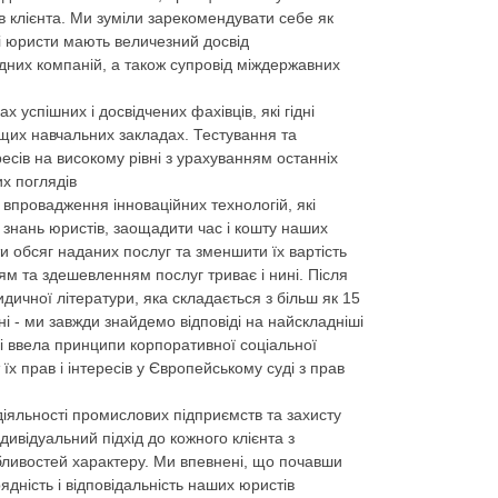
в клієнта. Ми зуміли зарекомендувати себе як
і юристи мають величезний досвід
одних компаній, а також супровід міждержавних
успішних і досвідчених фахівців, які гідні
ащих навчальних закладах. Тестування та
есів на високому рівні з урахуванням останніх
их поглядів
 впровадження інноваційних технологій, які
 знань юристів, заощадити час і кошту наших
ти обсяг наданих послуг та зменшити їх вартість
ням та здешевленням послуг триває і нині. Після
ичної літератури, яка складається з більш як 15
ні - ми завжди знайдемо відповіді на найскладніші
і ввела принципи корпоративної соціальної
їх прав і інтересів у Європейському суді з прав
 діяльності промислових підприємств та захисту
ивідуальний підхід до кожного клієнта з
бливостей характеру. Ми впевнені, що почавши
дність і відповідальність наших юристів