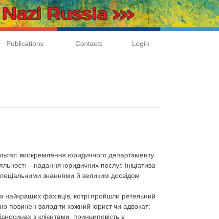
Publications
Contacts
Login
зультаті виокремлення юридичного департаменту
яльності – надання юридичних послуг. Ініціатива
спеціальними знаннями й великим досвідом
о найкращих фахівців, котрі пройшли ретельний
інно повинен володіти кожний юрист чи адвокат:
 відносинах з клієнтами, принциповість у