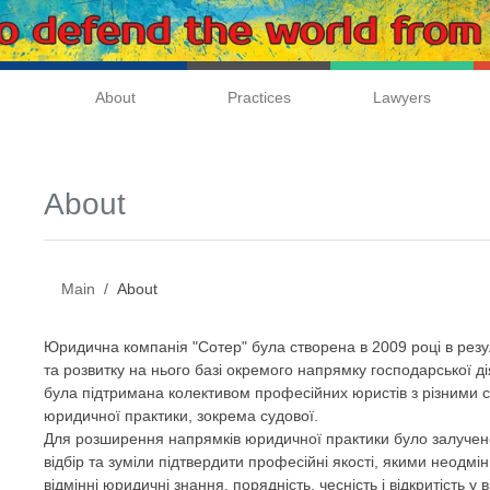
About
Practices
Lawyers
About
Main
About
Юридична компанія "Сотер" була створена в 2009 році в ре
та розвитку на нього базі окремого напрямку господарської ді
була підтримана колективом професійних юристів з різними 
юридичної практики, зокрема судової.
Для розширення напрямків юридичної практики було залучен
відбір та зуміли підтвердити професійні якості, якими неодм
відмінні юридичні знання, порядність, чесність і відкритість у