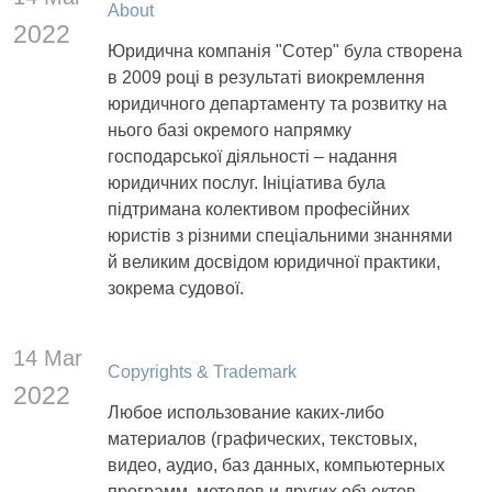
About
2022
Юридична компанія "Сотер" була створена
в 2009 році в результаті виокремлення
юридичного департаменту та розвитку на
нього базі окремого напрямку
господарської діяльності – надання
юридичних послуг. Ініціатива була
підтримана колективом професійних
юристів з різними спеціальними знаннями
й великим досвідом юридичної практики,
зокрема судової.
14 Mar
Copyrights & Trademark
2022
Любое использование каких-либо
материалов (графических, текстовых,
видео, аудио, баз данных, компьютерных
программ, методов и других объектов