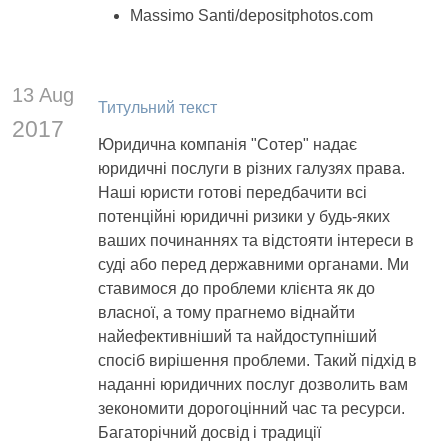
Massimo Santi/depositphotos.com
13 Aug
Титульний текст
2017
Юридична компанія "Сотер" надає
юридичні послуги в різних галузях права.
Наші юристи готові передбачити всі
потенційні юридичні ризики у будь-яких
ваших починаннях та відстояти інтереси в
суді або перед державними органами. Ми
ставимося до проблеми клієнта як до
власної, а тому прагнемо віднайти
найефективніший та найдоступніший
спосіб вирішення проблеми. Такий підхід в
наданні юридичних послуг дозволить вам
зекономити дорогоцінний час та ресурси.
Багаторічний досвід і традиції