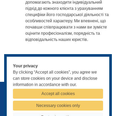
допомагають знаходити індивідуальний
підхід до кожного клієнта з урахуванням
специфіки його господарської діяльності та
особливостей характеру. Ми впевнені, що
почавши співпрацювати з нами ви зумієте
оцінити професіоналізм, порядність та
відповідальність наших юристів.
Your privacy
By clicking “Accept all cookies”, you agree we
can store cookies on your device and disclose
information in accordance with our.
Публічна оферта
Умови конфіденційності
Payments terms
Accept all cookies
© 2009-2026
Powered by
Pentry
Necessary cookies only
Cookies Settings