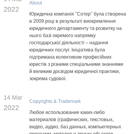
About
2022
Юридична компанія "Сотер" була створена
в 2009 році в результаті виокремлення
юридичного департаменту та розвитку на
нього базі окремого напрямку
господарської діяльності – надання
юридичних послуг. Ініціатива була
підтримана колективом професійних
юристів з різними спеціальними знаннями
й великим досвідом юридичної практики,
зокрема судової.
14 Mar
Copyrights & Trademark
2022
Любое использование каких-либо
материалов (графических, текстовых,
видео, аудио, баз данных, компьютерных
программ, методов и других объектов