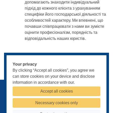
допомагають знаходити індивідуальний
підхід до кожного клієнта з урахуванням
специфіки його господарської діяльності та
особливостей характеру. Ми впевнені, що
почавши співпрацювати з нами ви зумієте
оцінити професіоналізм, порядність та
відповідальність наших юристів.
Your privacy
By clicking “Accept all cookies”, you agree we
can store cookies on your device and disclose
information in accordance with our.
Публічна оферта
Умови конфіденційності
Payments terms
Accept all cookies
© 2009-2026
Powered by
Pentry
Necessary cookies only
Cookies Settings