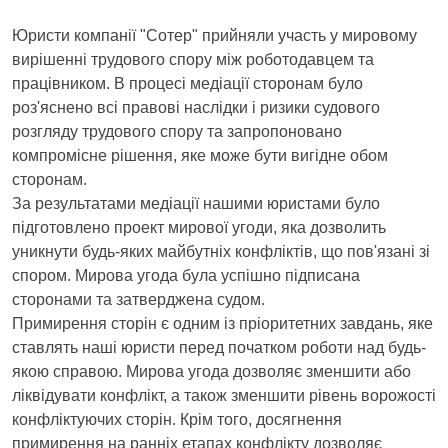
Юристи компанії "Сотер" прийняли участь у мировому
вирішенні трудового спору між роботодавцем та
працівником. В процесі медіації сторонам було
роз'яснено всі правові наслідки і ризики судового
розгляду трудового спору та запропоновано
компромісне рішення, яке може бути вигідне обом
сторонам.
За результатами медіації нашими юристами було
підготовлено проект мирової угоди, яка дозволить
уникнути будь-яких майбутніх конфліктів, що пов'язані зі
спором. Мирова угода була успішно підписана
сторонами та затверджена судом.
Примирення сторін є одним із пріоритетних завдань, яке
ставлять наші юристи перед початком роботи над будь-
якою справою. Мирова угода дозволяє зменшити або
ліквідувати конфлікт, а також зменшити рівень ворожості
конфліктуючих сторін. Крім того, досягнення
примирення на ранніх етапах конфлікту дозволяє