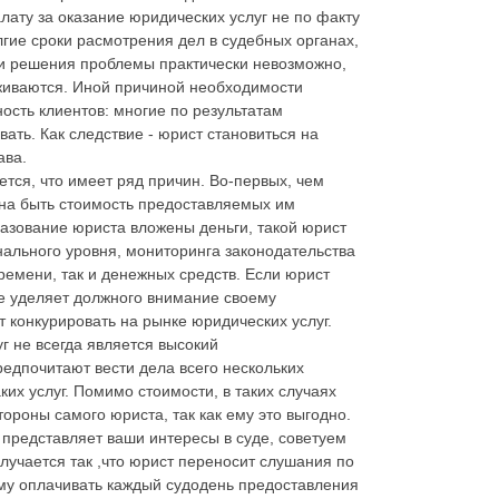
ату за оказание юридических услуг не по факту
лгие сроки расмотрения дел в судебных органах,
оки решения проблемы практически невозможно,
живаются. Иной причиной необходимости
ость клиентов: многие по результатам
ать. Как следствие - юрист становиться на
ава.
тся, что имеет ряд причин. Во-первых, чем
на быть стоимость предоставляемых им
бразование юриста вложены деньги, такой юрист
ального уровня, мониторинга законодательства
времени, так и денежных средств. Если юрист
не уделяет должного внимание своему
 конкурировать на рынке юридических услуг.
г не всегда является высокий
едпочитают вести дела всего нескольких
ких услуг. Помимо стоимости, в таких случаях
ороны самого юриста, так как ему это выгодно.
 представляет ваши интересы в суде, советуем
лучается так ,что юрист переносит слушания по
ему оплачивать каждый судодень предоставления