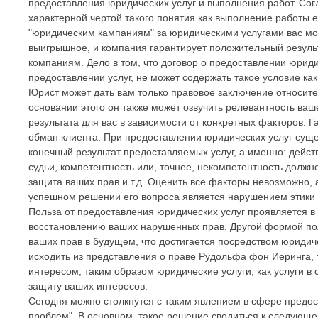
предоставления юридических услуг и выполнения работ. Согл
характерной чертой такого понятия как выполнение работы 
"юридическим кампаниям" за юридическими услугами вас мог
выигрышное, и компания гарантирует положительный результ
компаниям. Дело в том, что договор о предоставлении юридич
предоставлении услуг, не может содержать такое условие ка
Юрист может дать вам только правовое заключение относител
основании этого он также может озвучить релевантность ва
результата для вас в зависимости от конкретных факторов. 
обман клиента. При предоставлении юридических услуг сущ
конечный результат предоставляемых услуг, а именно: дейс
судьи, компетентность или, точнее, некомпетентность должн
защита ваших прав и т.д. Оценить все факторы невозможно, 
успешном решении его вопроса является нарушением этики
Польза от предоставления юридических услуг проявляется в
восстановлению ваших нарушенных прав. Другой формой п
ваших прав в будущем, что достигается посредством юридич
исходить из представления о праве Рудольфа фон Иеринга,
интересом, таким образом юридические услуги, как услуги в
защиту ваших интересов.
Сегодня можно столкнутся с таким явлением в сфере предос
проблем". В основном, такое решение сводиться к следующ