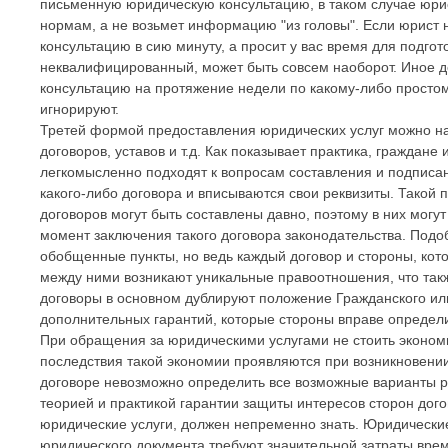
письменную юридическую консультацию, в таком случае юри
нормам, а не возьмет информацию "из головы". Если юрист 
консультацию в сию минуту, а просит у вас время для подгото
неквалифицированный, может быть совсем наоборот. Иное д
консультацию на протяжение недели по какому-либо простому
игнорируют.
Третей формой предоставления юридических услуг можно на
договоров, уставов и т.д. Как показывает практика, граждане
легкомысленно подходят к вопросам составления и подписа
какого-либо договора и вписываются свои реквизиты. Такой
договоров могут быть составлены давно, поэтому в них могу
момент заключения такого договора законодательства. Подо
обобщенные пункты, но ведь каждый договор и стороны, кото
между ними возникают уникальные правоотношения, что такж
договоры в основном дублируют положение Гражданского или
дополнительных гарантий, которые стороны вправе определи
При обращения за юридическими услугами не стоить экономи
последствия такой экономии проявляются при возникновении
договоре невозможно определить все возможные варианты р
теорией и практикой гарантии защиты интересов сторон дог
юридические услуги, должен непременно знать. Юридически
юридического документа требуют значительной затраты време