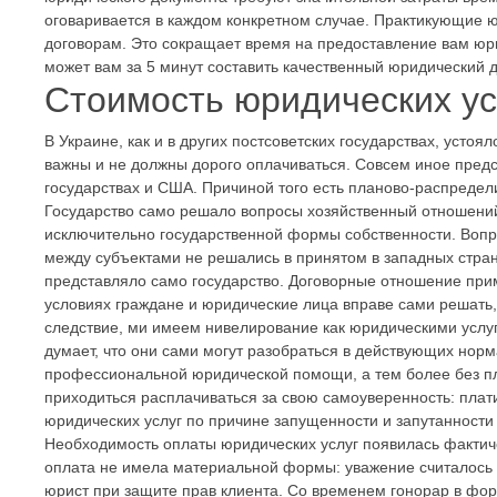
оговаривается в каждом конкретном случае. Практикующие ю
договорам. Это сокращает время на предоставление вам юри
может вам за 5 минут составить качественный юридический д
Стоимость юридических ус
В Украине, как и в других постсоветских государствах, устоя
важны и не должны дорого оплачиваться. Совсем иное предс
государствах и США. Причиной того есть планово-распредел
Государство само решало вопросы хозяйственный отношений
исключительно государственной формы собственности. Вопр
между субъектами не решались в принятом в западных стран
представляло само государство. Договорные отношение при
условиях граждане и юридические лица вправе сами решать, 
следствие, ми имеем нивелирование как юридическими услуг
думает, что они сами могут разобраться в действующих норм
профессиональной юридической помощи, а тем более без пла
приходиться расплачиваться за свою самоуверенность: пла
юридических услуг по причине запущенности и запутанности
Необходимость оплаты юридических услуг появилась фактич
оплата не имела материальной формы: уважение считалось 
юрист при защите прав клиента. Со временем гонорар в фор