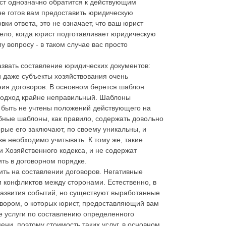
ст однозначно обратится к действующим
не готов вам предоставить юридическую
вки ответа, это не означает, что ваш юрист
ело, когда юрист подготавливает юридическую
 вопросу - в таком случае вас просто
звать составление юридических документов:
 и даже субъекты хозяйствования очень
ния договоров. В основном берется шаблон
 подход крайне неправильный. Шаблоны
т быть не учтены положений действующего на
бные шаблоны, как правило, содержать довольно
рые его заключают, по своему уникальны, и
е необходимо учитывать. К тому же, такие
 Хозяйственного кодекса, и не содержат
ть в договорном порядке.
ть на составлении договоров. Негативные
 конфликтов между сторонами. Естественно, в
азвития событий, но существуют выработанные
овором, о которых юрист, предоставляющий вам
е услуги по составлению определенного
ни, поэтому стоимость таких услуг, в основном,