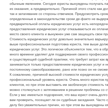
обычным явлением. Сегодня юристы вынуждены получать пал
их оказания, а предварительно. Причиной этого стало как до
так и затагивание со стороны отвечиков. Предусмотреть ср
определенные в законодательстве сроки де-факто не выдер
предварительной оплаты юридических услуг есть непорядочн
предоставления юридических услуг отказываються их оплачив
место своего клиента и вынужнен уже сам защищать свои пр
Стоимость юридических услуг довольно значительно варьируе
выше профессиональная подготовка юриста, тем выше долж
юридических услуг. Это логически объясняется тем, что в о
много времени уделяет для поддержания своего профессион
и существующей судебной практики, что требует затрат как 
занимаеться только предоставлением юридических услуг и 
постоянному самообразованию, рано или позно он не сможет
К сожалению, причиной высокой стоимости юридических услу
профессиональный уровень юриста. Очень много юристов пр
клиентов, но при этом выставить им заоблачную стоимость та
можно столкнуться с затягиванием в решении проблемы со ст
Если у вас имеються подозрения, что ваш юрист очень долго
вам проверить, посещает ли он судебные заседания. Часто с
делу без уважительных причин, но при этом вы вынуждены 