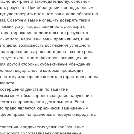
асно доктрине и законодательству, основной
есть результат. При обращении к определенным
ут удостоверить в том, что ваше дело абсолютно
ат. Советуем вам не спешить доверять таким
еских услуг, как разновидность договора о
к гарантирование положительного результата.
ьно того, нарушены ваши прав или нет, и на
шего дела, возможность достижения успешного
Гарантирование выграшности дела - своего рода
ествует очень много факторов, влияющих на
твия другой стороны, субъективные убеждения
остных лиц органов, в который происходит
а потому и заверение клиента в гарантированном
 юриста.
 совершении действий по защите и
ользы может быль предотвращение нарушения
еского сопровождения деятельности. Если
 то право является юридически защищенным
 сфере права, направлены, в первую очередь, на
тавления юридических услуг как "решение
ему: юрист подготавливает определенные