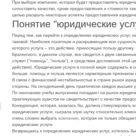
При выборе компании, которая будет предоставлять юридиче
сопоставить качество, сроки предоставления и стоимости так
целью раскрыть некоторые аспекты предоставления юридичес
Понятие "юридические усл
Перед тем, как перейти к определению юридических услуг, н
таковой. Наиболее понятным и раскрывающим всю сущность 
которого услуга – это действие, приносящее пользу другом
Брагинского, в данном случае, все сводится к двум связанн
служит ("помощь", "польза"), и средствам достижения этой ц
действия). Юридические услуги в полной мере содержать в с
больше: помощь и польза является характерным признаком к
В связи с финансовой нестабильностью в стране рынок юриди
стороны. На сегодняшний день практически каждое высшее у
По окончанию учебы выпускники попадают на рынок юридичес
практикующих юристов не свидетельствует о качестве предос
Конкуренция, которая, казалась бы, должна стимулировать 
юридические услуги, сыграла злую шутку относительно клие
очень сложно выбрать
компанию
, которая не только обещает
юридические услуги.
Возвращаясь к определению юридических услуг, хотелось бы