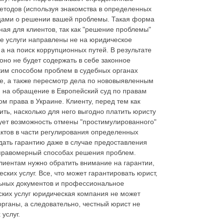
етодов (используя знакомства в определенных
лицами о решении вашей проблемы. Такая форма
ная для клиентов, так как "решение проблемы"
ие услуги направлены не на юридическое
а на поиск коррупционных путей. В результате
оно не будет содержать в себе законное
аким способом проблем в судебных органах
е, а также пересмотр дела по нововыявленным
н на обращение в Европейский суд по правам
м права в Украине. Клиенту, перед тем как
ить, насколько для него выгодно платить юристу
ует возможность отмены "простимулированного"
ктов в части регулирования определенных
дать гарантию даже в случае предоставления
 неправомерный способах решения проблем.
лиентам нужно обратить внимание на гарантии,
ких услуг. Все, что может гарантировать юрист,
льных документов и профессиональное
ских услуг юридическая компания не может
 органы, а следовательно, честный юрист не
услуг.