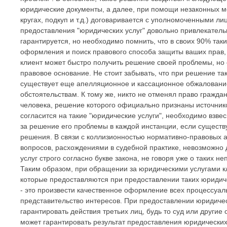
юридические документы, а далее, при помощи незаконных м
кругах, подкуп и т.д.) договаривается с уполномоченными 
предоставления "юридических услуг" довольно привлекатель
гарантируется, но необходимо помнить, что в своих 90% так
оформления и поиск правового способа защиты ваших прав, 
клиент может быстро получить решение своей проблемы, но 
правовое основание. Не стоит забывать, что при решение т
существует еще апелляционное и кассационное обжаловани
обстоятельствам. К тому же, никто не отменял право гражда
человека, решение которого официально признаны источнико
согласится на такие "юридические услуги", необходимо взвес
за решение его проблемы в каждой инстанции, если существ
решения. В связи с коллизионностью нормативно-правовых а
вопросов, расхождениями в судебной практике, невозможно 
услуг строго согласно букве закона, не говоря уже о таких
Таким образом, при обращении за юридическими услугами к
которые предоставляются при предоставлении таких юридичес
- это произвести качественное оформление всех процессуа
представительство интересов. При предоставлении юридиче
гарантировать действия третьих лиц, будь то суд или другие
может гарантировать результат предоставления юридических 