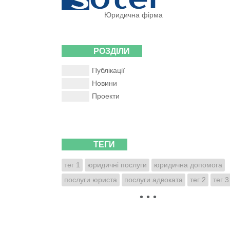
Юридична фірма
РОЗДІЛИ
Публікації
Новини
Проекти
ТЕГИ
тег 1
юридичні послуги
юридична допомога
послуги юриста
послуги адвоката
тег 2
тег 3
• • •