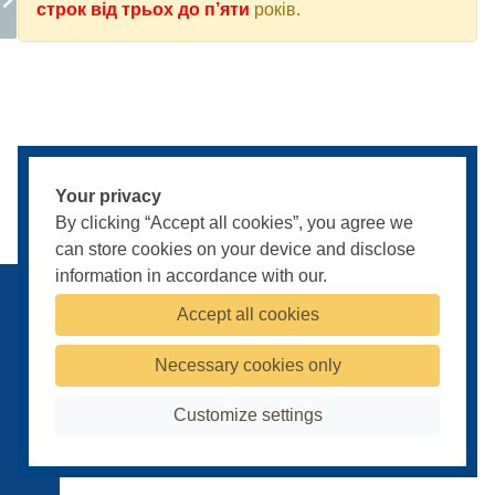
строк від трьох до п’яти
років.
вручати
повістки?
Працівники
поліції
Роботодавці
Your privacy
Відповідальність
By clicking “Accept all cookies”, you agree we
Відмова
can store cookies on your device and disclose
від
information in accordance with our.
Публічна оферта
Умови конфіденційності
отримання
Payments terms
Accept all cookies
повістки?
© 2009-2026
Powered by
Pentry
Нез’явлення
Necessary cookies only
для
Cookies Settings
поставлення
Customize settings
на облік?
Нез’явлення