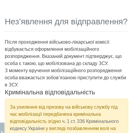
Військовий
облік
Нез’явлення для відправлення?
Повістки
Які
Після проходження військово-лікарської комісії
бувають
відбувається оформлення мобілізаційного
повістки?
розпорядження. Вказаний документ підтверджує, що
особа є такою, що мобілізована до складу ЗСУ.
Хто може
З моменту вручення мобілізаційного розпорядження
виписувати
особа вважається зобов’язаною приступити до служби
повістки?
в ЗСУ.
Хто може
Кримінальна відповідальність
перевіряти
документи?
За ухилення від призову на військову службу під
Чи можуть
час мобілізації передбачена кримінальна
затримувати?
відповідальність згідно
ч. 1 ст. 336 Кримінального
кодексу України
у вигляді позбавленням волі на
Хто може